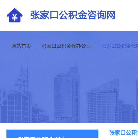
网站首页
张家口公积金代办公司
张家口公积金代
张家口公积