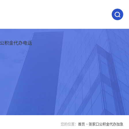
公积金代办电话
您的位置：
首页
>
张家口公积金代办加急