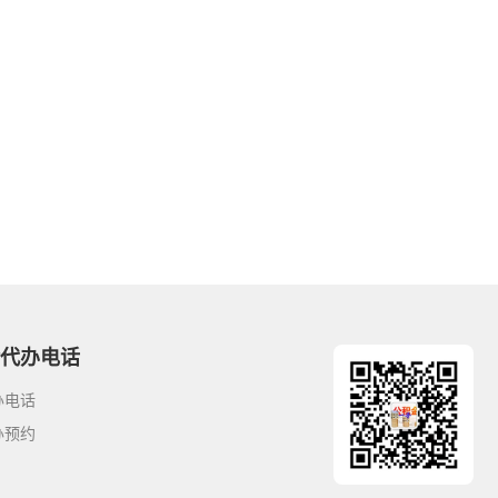
代办电话
办电话
办预约